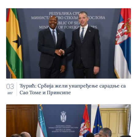
03
Ђурић: Србија жели унапређење сарадње са
Сао Томе и Принсипе
авг