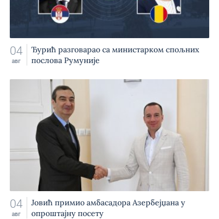
04
Ђурић разговарао са министарком спољних
послова Румуније
авг
04
Jовић примио амбасадора Азербејџана у
опроштајну посету
авг