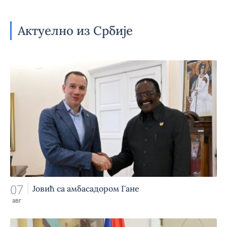
Актуелно из Србије
07
Јовић са амбасадором Гане
авг